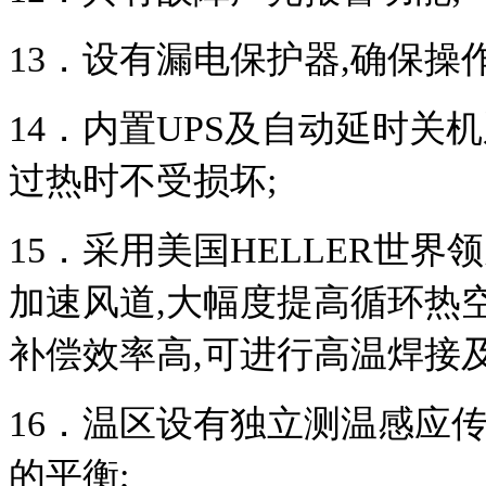
13
．设有漏电保护器
,
确保操
14
．内置
UPS
及自动延时关机
过热时不受损坏
;
15
．采用美国
HELLER
世界领
加速风道
,
大幅度提高循环热
补偿效率高
,
可进行高温焊接
16
．温区设有独立测温感应
的平衡
;