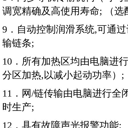
调宽精确及高使用寿命
;
（选
9
．自动控制润滑系统
,
可通过
输链条
;
10
．所有加热区均由电脑进
分区加热
,
以减小起动功率）
;
11
．网
/
链传输由电脑进行全
时生产
;
12
．具有故障声光报警功能
;