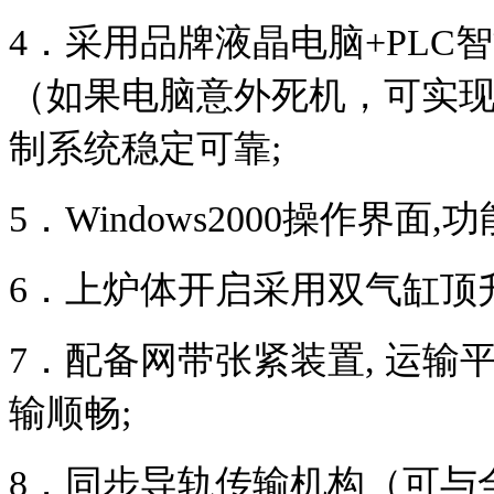
4
．采用品牌液晶电脑
+PLC
智
（如果电脑意外死机，可实
制系统稳定可靠
;
5
．
Windows2000
操作界面
,
功
6
．上炉体开启采用双气缸顶
7
．配备网带张紧装置
,
运输
输顺畅
;
8
．同步导轨传输机构（可与