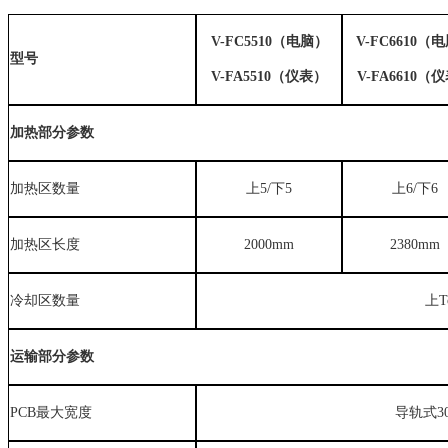
V-FC5510（电脑）
V-FC6610（
型号
V-FA5510（仪表）
V-FA6610（
加热部分参数
加热区数量
上
5
/下
5
上
6
/下
6
加热区长度
2
000
mm
2380
mm
冷却区数量
上T
运输部分参数
PCB最大宽度
导轨式3