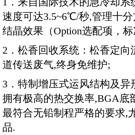
1
．来自国际技术的急冷却系
速度可达
3.5~6
℃
/
秒
,
管理十分
结晶效果（
Option
选配项，标
2
．松香回收系统：松香定向
道传送废气
,
终身免维护
;
3
．特制增压式运风结构及异
拥有极高的热交换率
,BGA
底
最符合无铅制程严格的要求
,
品
.