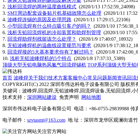
1.
谈谈无铅波峰焊的缺陷及解决方案
(2020/1/13 17:57:26_23922
2.
浅析回流焊的两种温度曲线模式
(2020/1/13 17:52:59_24098)
3.
SMT周边配套设备贴片机基础故障怎么处理
(2020/1/11 17:32
4.
波峰焊连锡的原因及处理思路
(2020/1/11 17:29:15_22106)
5.
小型回流焊有什么特点吸引客户的吗？
(2020/1/10 17:56:38_
6.
浅析无铅回流焊机的冷却装置和助焊剂管理
(2020/1/10 17:55
7.
回流焊助焊剂残留该怎么处理？
(2020/1/9 17:40:07_18932)
8.
无铅波峰焊机的温曲线设置规范与要求
(2020/1/9 17:38:12_1
9.
回流焊接的5大基本要求你有了解过吗？
(2020/1/8 17:42:00_
10.
浅析无铅波峰焊机的5个特点
(2020/1/8 17:37:33_5389)
顶级大型无铅电脑热风氮气回流焊锡机
TOP系列顶级大型无
首页
波峰焊
关于我们
技术方案
客服中心
常见问题
新闻资讯
回流
COPYRIGHT(C) 2022 深圳市伟达科电子设备有限公司 版权所
关键词：波峰焊,回流焊,无铅波峰焊,回流焊设备,无铅回流焊,
技术支持：
深圳网站建设
免责声明
网站地图
深圳市伟达科电子设备有限公司 电话：+86-0755-29839988 传真：+86
电子邮件：
szvtasmt@163.com
地 址：深圳市龙华区观澜街道
关注官方网站