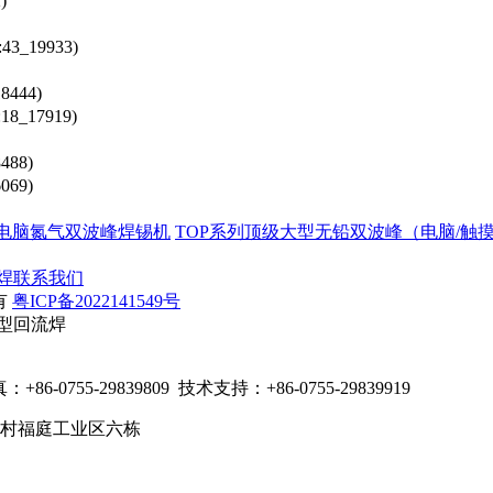
)
:43_19933)
18444)
:18_17919)
8488)
6069)
铅电脑氮气双波峰焊锡机
TOP系列顶级大型无铅双波峰（电脑/触摸
焊
联系我们
有
粤ICP备2022141549号
小型回流焊
-0755-29839809 技术支持：+86-0755-29839919
竹村福庭工业区六栋