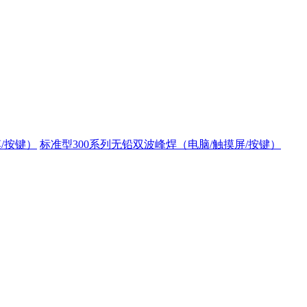
/按键）
标准型300系列无铅双波峰焊（电脑/触摸屏/按键）